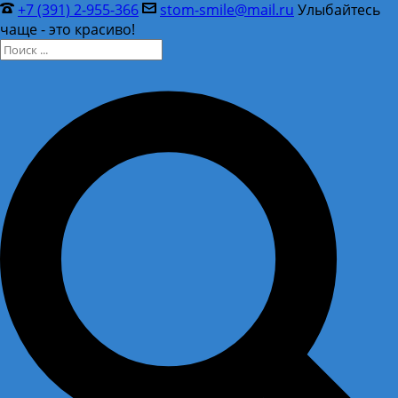
+7 (391) 2-955-366
stom-smile@mail.ru
Улыбайтесь
чаще - это красиво!