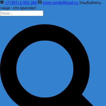
+7 (391) 2-955-366
stom-smile@mail.ru
Улыбайтесь
чаще - это красиво!