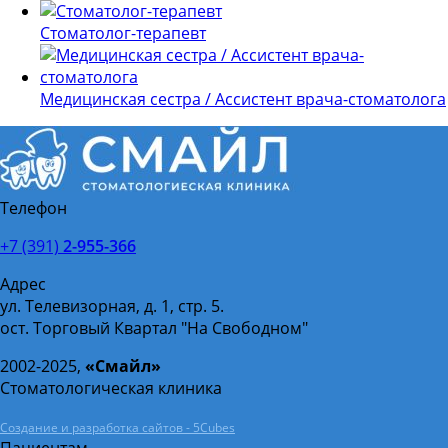
Стоматолог-терапевт
Медицинская сестра / Ассистент врача-стоматолога
Телефон
+7 (391)
2-955-366
Адрес
ул. Телевизорная, д. 1, стр. 5.
ост. Торговый Квартал "На Свободном"
2002-2025,
«Смайл»
Стоматологическая клиника
Создание и разработка сайтов - 5Cubes