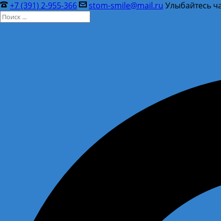
+7 (391) 2-955-366
stom-smile@mail.ru
Улыбайтесь ча