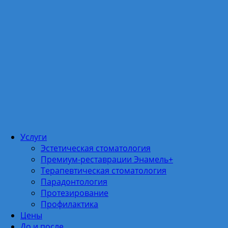
Услуги
Эстетическая стоматология
Премиум-реставрации Энамель+
Терапевтическая стоматология
Парадонтология
Протезирование
Профилактика
Цены
До и после