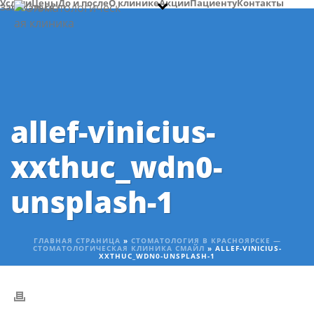
Услуги
Цены
До и после
О клинике
Акции
Пациенту
Контакты
Записаться
allef-vinicius-
xxthuc_wdn0-
unsplash-1
ГЛАВНАЯ СТРАНИЦА
»
СТОМАТОЛОГИЯ В КРАСНОЯРСКЕ —
СТОМАТОЛОГИЧЕСКАЯ КЛИНИКА СМАЙЛ
»
ALLEF-VINICIUS-
XXTHUC_WDN0-UNSPLASH-1